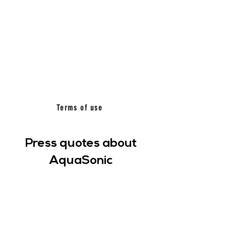
BETWEEN
MUSIC_
Terms of use
Press quotes about
AquaSonic
"Eerily spectacular"
Time Magazine
"Watching the presentation, it was hard