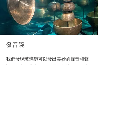
發音碗
我們發現玻璃碗可以發出美妙的聲音和聲
調，但它們非常脆弱。我們打壞了一個碗
且無法找到替換品後，我們決定尋找一種
更可靠的解決辦法。
我們找到了亞洲磬，一種金屬的立式鈴
碗，在使用者用槌敲擊或摩擦其邊緣时會
發出和諧動聽的音調。在亞洲，它們通常
在冥想、宗教唱誦或葬禮儀式等場合使
用。