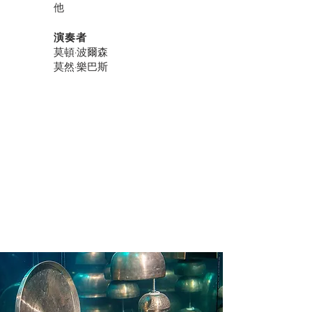
他
演奏者
莫頓·波爾森
莫然·樂巴斯