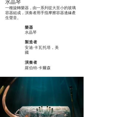
水晶琴
一種旋轉樂器，由一系列從大至小的玻璃
容器組成，演奏者用手指摩擦容器邊緣產
生聲音。
樂器
水晶琴
製造者
安迪‧卡瓦托塔，美
國
演奏者
羅伯特‧卡爾森